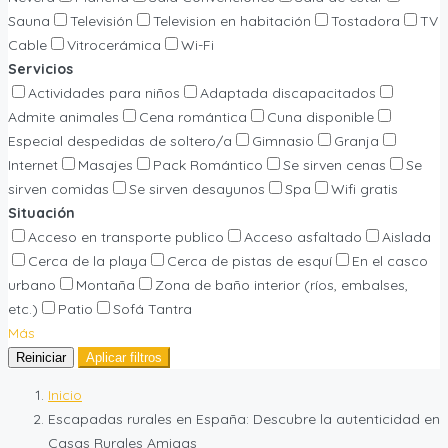
Sauna
Televisión
Television en habitación
Tostadora
TV
Cable
Vitrocerámica
Wi-Fi
Servicios
Actividades para niños
Adaptada discapacitados
Admite animales
Cena romántica
Cuna disponible
Especial despedidas de soltero/a
Gimnasio
Granja
Internet
Masajes
Pack Romántico
Se sirven cenas
Se
sirven comidas
Se sirven desayunos
Spa
Wifi gratis
Situación
Acceso en transporte publico
Acceso asfaltado
Aislada
Cerca de la playa
Cerca de pistas de esquí
En el casco
urbano
Montaña
Zona de baño interior (ríos, embalses,
etc.)
Patio
Sofá Tantra
Más
Reiniciar
Aplicar filtros
Inicio
Escapadas rurales en España: Descubre la autenticidad en
Casas Rurales Amigas