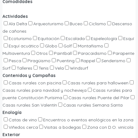
Comodidades
Actividades
Ala Delta
Arqueoturismo
Buceo
Ciclismo
Descenso
de cañones
Ecoturismo
Equitación
Escalada
Espeleología
Esquí
Esquí acuático
Globo
Golf
Montañismo
Multiaventura
Otros
Paintball
Paracaidismo
Parapente
Pesca
Piragüismo
Puenting
Rappel
Senderismo
Surf
Talleres
Tenis
Vela
Windsurf
Contenidos y Campañas
Casas rurales con piscina
Casas rurales para halloween
Casas rurales para navidad y nochevieja
Casas rurales para
puente Constitución Purísima
Casas rurales Puente del Pilar
Casas rurales San Valentín
Casas rurales Semana Santa
Enología
Catas de vino
Encuentros o eventos enológicos en la zona
Viñedos cerca
Visitas a bodegas
Zona con D.O. vinícola
Exterior