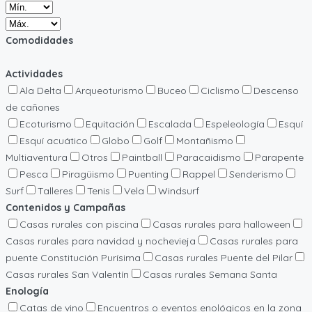
Comodidades
Actividades
Ala Delta
Arqueoturismo
Buceo
Ciclismo
Descenso
de cañones
Ecoturismo
Equitación
Escalada
Espeleología
Esquí
Esquí acuático
Globo
Golf
Montañismo
Multiaventura
Otros
Paintball
Paracaidismo
Parapente
Pesca
Piragüismo
Puenting
Rappel
Senderismo
Surf
Talleres
Tenis
Vela
Windsurf
Contenidos y Campañas
Casas rurales con piscina
Casas rurales para halloween
Casas rurales para navidad y nochevieja
Casas rurales para
puente Constitución Purísima
Casas rurales Puente del Pilar
Casas rurales San Valentín
Casas rurales Semana Santa
Enología
Catas de vino
Encuentros o eventos enológicos en la zona