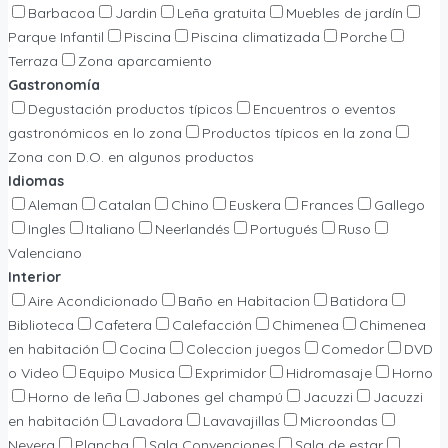
Barbacoa
Jardin
Leña gratuita
Muebles de jardín
Parque Infantil
Piscina
Piscina climatizada
Porche
Terraza
Zona aparcamiento
Gastronomía
Degustación productos típicos
Encuentros o eventos
gastronómicos en lo zona
Productos típicos en la zona
Zona con D.O. en algunos productos
Idiomas
Aleman
Catalan
Chino
Euskera
Frances
Gallego
Ingles
Italiano
Neerlandés
Portugués
Ruso
Valenciano
Interior
Aire Acondicionado
Baño en Habitacion
Batidora
Biblioteca
Cafetera
Calefacción
Chimenea
Chimenea
en habitación
Cocina
Coleccion juegos
Comedor
DVD
o Video
Equipo Musica
Exprimidor
Hidromasaje
Horno
Horno de leña
Jabones gel champú
Jacuzzi
Jacuzzi
en habitación
Lavadora
Lavavajillas
Microondas
Nevera
Plancha
Sala Convenciones
Sala de estar