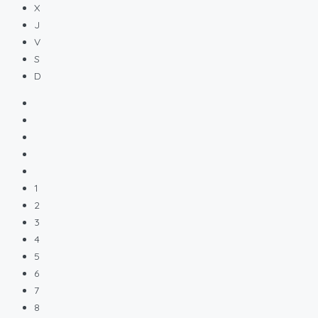
X
J
V
S
D
1
2
3
4
5
6
7
8