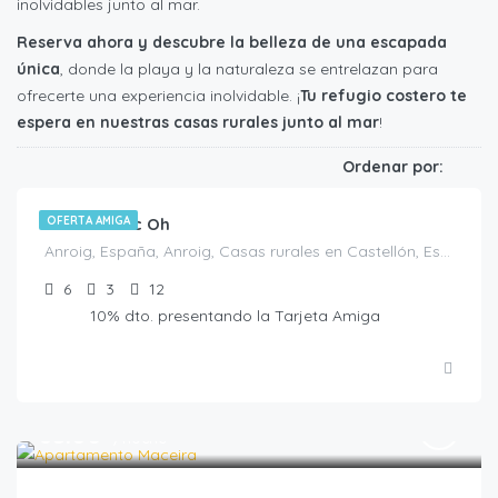
inolvidables junto al mar.
Reserva ahora y descubre la belleza de una escapada
única
, donde la playa y la naturaleza se entrelazan para
ofrecerte una experiencia inolvidable. ¡
Tu refugio costero te
espera en nuestras casas rurales junto al mar
!
€
440.00
/noche
Ordenar por:
Casa Rustic Oh
OFERTA AMIGA
Anroig, España, Anroig, Casas rurales en Castellón, España
6
3
12
10% dto. presentando la Tarjeta Amiga
€
85.00
/noche