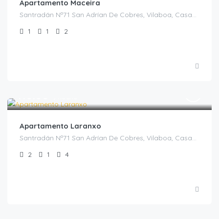
Apartamento Maceira
Santradán Nº71 San Adrían De Cobres, Vilaboa, Casas Rurales en Pontevedra, España
1
1
2
€
110.00
/noche
Apartamento Laranxo
Santradán Nº71 San Adrían De Cobres, Vilaboa, Casas Rurales en Pontevedra, España
2
1
4
€
110.00