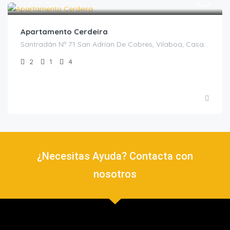
/noche
Apartamento Cerdeira
Santradán Nº 71 San Adrían De Cobres, Vilaboa, Casas Rurales en Pontevedra, España
2
1
4
¿Necesitas Ayuda? Contacta con
nosotros