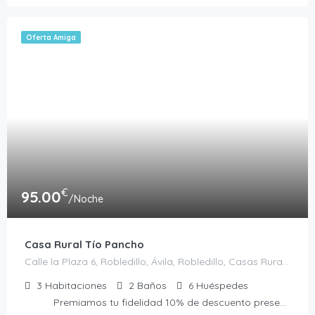
Oferta Amiga
€
95.00
/Noche
Casa Rural Tío Pancho
Calle la Plaza 6, Robledillo, Ávila, Robledillo, Casas Rurales en Ávila, España
3
Habitaciones
2
Baños
6
Huéspedes
Premiamos tu fidelidad 10% de descuento presentando la Tarjeta Amiga. No acumulable a otras ofertas