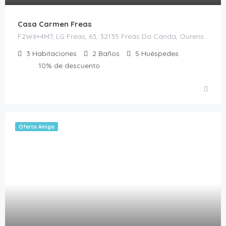
Casa Carmen Freas
F2W6+4M7, LG Freas, 63, 32135 Freás Da Canda, Ourense, España, Piñor, Casas rurales en Ourense, España
3
Habitaciones
2
Baños
5
Huéspedes
10% de descuento
Oferta Amiga