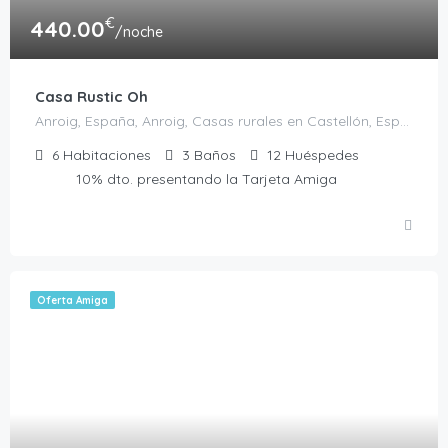
€
440.00
/noche
Casa Rustic Oh
Anroig, España, Anroig, Casas rurales en Castellón, España
6
Habitaciones
3
Baños
12
Huéspedes
10% dto. presentando la Tarjeta Amiga
Oferta Amiga