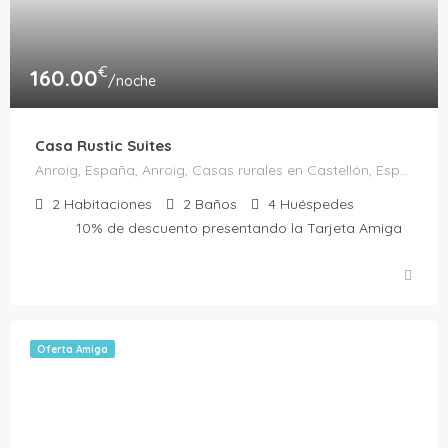
€
160.00
/noche
Casa Rustic Suites
Anroig, España, Anroig, Casas rurales en Castellón, España
2
Habitaciones
2
Baños
4
Huéspedes
10% de descuento presentando la Tarjeta Amiga
Oferta Amiga