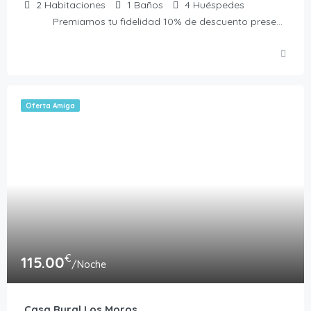
2
Habitaciones
1
Baños
4
Huéspedes
Premiamos tu fidelidad 10% de descuento presentando la Tarjeta Amiga. No acumulable a otras ofertas
Oferta Amiga
€
115.00
/Noche
Casa Rural Los Moros