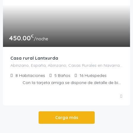
€
450.00
/noche
Casa rural Lantxurda
Abínzano, España, Abínzano, Casas Rurales en Navarra, España
8
Habitaciones
5
Baños
16
Huéspedes
Con la tarjeta amiga se dispone de detalle de bienvenida
Carga más