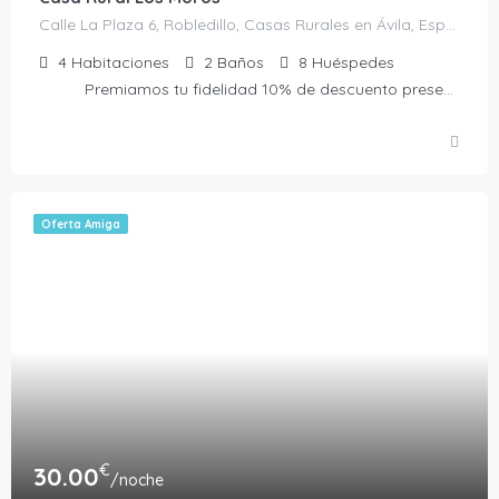
Calle La Plaza 6, Robledillo, Casas Rurales en Ávila, España
4
Habitaciones
2
Baños
8
Huéspedes
Premiamos tu fidelidad 10% de descuento presentando la Tarjeta Amiga. No acumulable a otras ofertas
Oferta Amiga
€
30.00
/noche