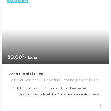
Oferta Amiga
€
80.00
/Noche
Casa Rural El Cuco
Calle del Berrueco, 8, Robledillo, España, Robledillo, Casas Rurales en Ávila, España
1
Habitaciones
1
Baños
2
Huéspedes
Premiamos tu fidelidad 10% de descuento presentando la Tarjeta Amiga. No acumulable a otras ofertas