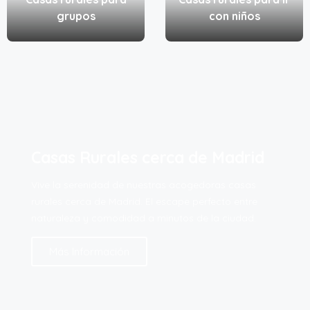
grupos
con niños
Casas Rurales cerca de Madrid
Vive la serenidad de nuestras acogedoras casas
rurales cerca de Madrid. El escape perfecto entre
naturaleza y comodidad a minutos de la ciudad.
Más Información