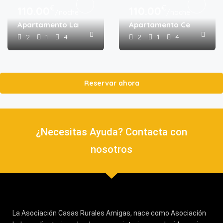
€
€
110.00
110.00
/noche
/noche
Apartamento Laranxo
Apartamento Cerdeira
2
1
4
2
1
4
Reservar ahora
¿Necesitas Ayuda? Contacta con
nosotros
La Asociación Casas Rurales Amigas, nace como Asociación