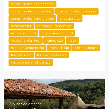
casas rurales con encanto
casas rurales con piscina
casas rurales familiares
casas rurales para grupos
casasrurales
desconectar
escapada romántica
escapada rural
fin de semana rural
gastronomía rural
naturaleza
relax
rutas de senderismo
tranquilidad
turismo activo
turismo rural
turismo sostenible
vacaciones en el campo
Publicación anterior