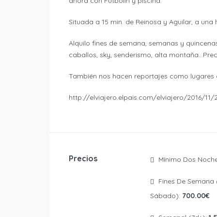
ahora con Futbolín y piscina.
Situada a 15 min. de Reinosa y Aguilar, a una
Alquilo fines de semana, semanas y quincenas
caballos, sky, senderismo, alta montaña…Prec
También nos hacen reportajes como lugares a 
http://elviajero.elpais.com/elviajero/2016/1
Precios
Mínimo Dos Noch
Fines De Semana (viernes Y
Sábado):
700.00€