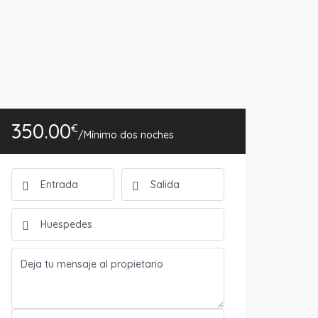
350.00
€
/Mínimo dos noches