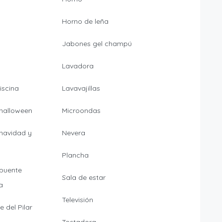
Horno de leña
Jabones gel champú
Lavadora
iscina
Lavavajillas
 halloween
Microondas
 navidad y
Nevera
Plancha
 puente
Sala de estar
a
Televisión
 del Pilar