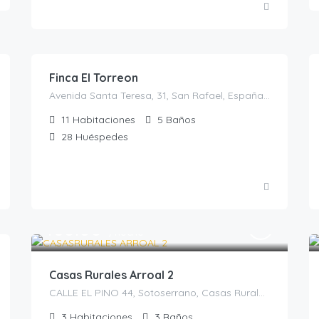
700.00
€
/noche
Finca El Torreon
Avenida Santa Teresa, 31, San Rafael, España, El Espinar, Casas rurales en Segovia, Castilla y León, España
11
Habitaciones
5
Baños
28
Huéspedes
168.00
€
/noche
Casas Rurales Arroal 2
CALLE EL PINO 44, Sotoserrano, Casas Rurales en Salamanca, España
3
Habitaciones
3
Baños