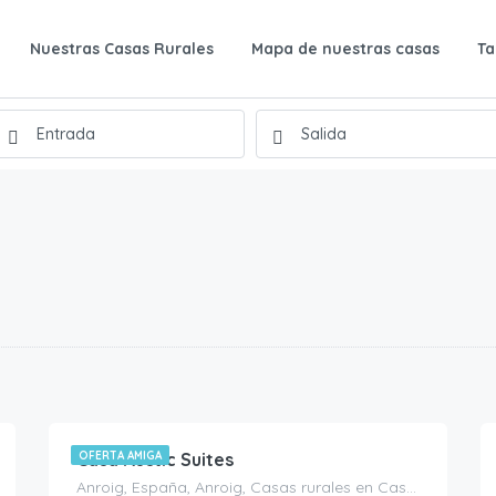
Nuestras Casas Rurales
Mapa de nuestras casas
Ta
160.00
€
/noche
Casa Rustic Suites
OFERTA AMIGA
Anroig, España, Anroig, Casas rurales en Castellón, España