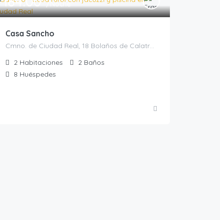
184.00
/Noche
Casa Sancho
Cmno. de Ciudad Real, 18 Bolaños de Calatrava, Bolaños de Calatrava, Casas rurales en Ciudad Real, España
2
Habitaciones
2
Baños
8
Huéspedes