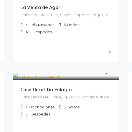
La Venta de Agar
Calle San Martín, 12, Orgaz, España, Orgaz, Casas rurales en Toledo, España
6
Habitaciones
3
Baños
16
Huéspedes
150.00
€
/noche
Casa Rural Tío Eulogio
Calle Risco Del Fraile, 14, 05631 Navalperal de Tormes, Ávila, España, Navalperal de Tormes, Castilla y León, España
3
Habitaciones
2
Baños
6
Huéspedes