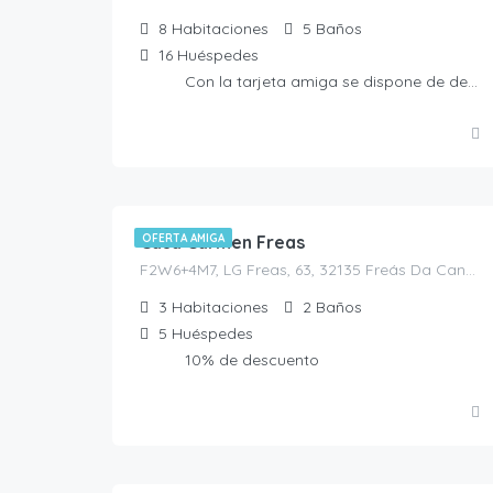
8
Habitaciones
5
Baños
16
Huéspedes
Con la tarjeta amiga se dispone de detalle de bienvenida
30.00
€
/noche
Casa Carmen Freas
OFERTA AMIGA
F2W6+4M7, LG Freas, 63, 32135 Freás Da Canda, Ourense, España, Piñor, Casas rurales en Ourense, España
3
Habitaciones
2
Baños
5
Huéspedes
10% de descuento
80.00
€
/Noche