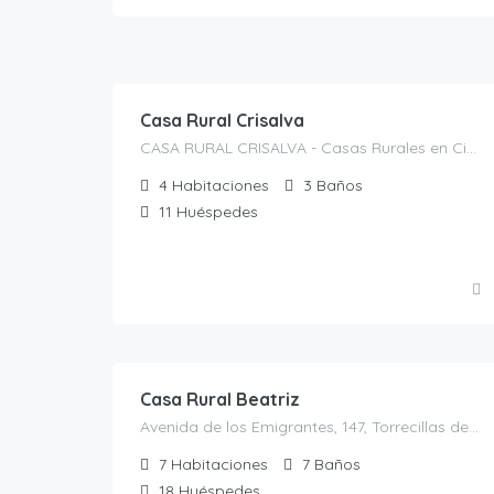
200.00
€
/Noche
Casa Rural Crisalva
CASA RURAL CRISALVA - Casas Rurales en Ciudad Real, Calle Duque de la Victoria, 35, C. Aldea, 1, 13360 Granátula de Calatrava, Ciudad Real, España, Granátula de Calatrava, Casas rurales en Ciudad Real, Castilla-La Mancha, España
4
Habitaciones
3
Baños
11
Huéspedes
270.00
€
/por noche para 10 personas
Casa Rural Beatriz
Avenida de los Emigrantes, 147, Torrecillas de la Tiesa, España, Torrecillas de la Tiesa, Casas rurales en Cáceres, Extremadura, España
7
Habitaciones
7
Baños
18
Huéspedes