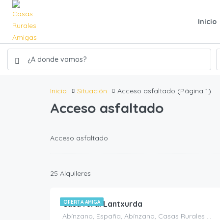
Inicio
Inicio
Situación
Acceso asfaltado
(Página 1)
Acceso asfaltado
Acceso asfaltado
450.00
€
25 Alquileres
/noche
Casa rural Lantxurda
OFERTA AMIGA
Abínzano, España, Abínzano, Casas Rurales en Navarra, España