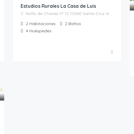
Estudios Rurales La Casa de Luis
C. Nuflo de Chavez nº 12 10260 Santa Cruz de la Sierra, Cáceres, España, Santa Cruz de la Sierra, Casas rurales en Cáceres, España
2
Habitaciones
2
Baños
4
Huéspedes