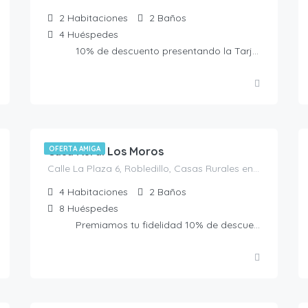
2
Habitaciones
2
Baños
4
Huéspedes
10% de descuento presentando la Tarjeta Amiga
115.00
€
/Noche
Casa Rural Los Moros
OFERTA AMIGA
Calle La Plaza 6, Robledillo, Casas Rurales en Ávila, España
4
Habitaciones
2
Baños
8
Huéspedes
Premiamos tu fidelidad 10% de descuento presentando la Tarjeta Amiga. No acumulable a otras ofertas
350.00
€
/por noche y minimo 10 personas