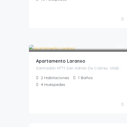
110.00
€
/noche
Apartamento Laranxo
Santradán Nº71 San Adrían De Cobres, Vilaboa, Casas Rurales en Pontevedra, España
2
Habitaciones
1
Baños
4
Huéspedes
350.00
€
/Mínimo dos noches