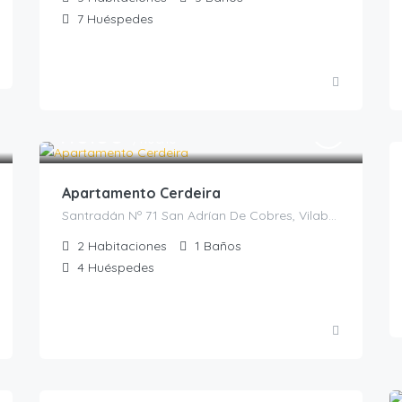
7
Huéspedes
110.00
€
/noche
Apartamento Cerdeira
Santradán Nº 71 San Adrían De Cobres, Vilaboa, Casas Rurales en Pontevedra, España
2
Habitaciones
1
Baños
4
Huéspedes
110.00
€
/noche