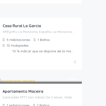
30.00
€
/persona/noche/casa completa
(10p)
Casa Rural La Garcia
499Q+MJ La Monzona, España, La Monzona, Casas rurales en Castellón, España
5
Habitaciones
1
Baños
10
Huéspedes
10 % indicar que se dispone de la misma al reservar.
85.00
€
/noche
Apartamento Maceira
Santradán Nº71 San Adrían De Cobres, Vilaboa, Casas Rurales en Pontevedra, España
1
Habitaciones
1
Baños