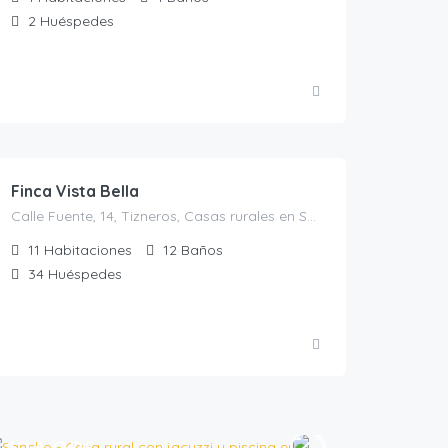
2
Huéspedes
1,200.00
€
/El precio es para 28 personas
Finca Vista Bella
Calle Fuente, 14, Tizneros, Casas rurales en Segovia, España
11
Habitaciones
12
Baños
34
Huéspedes
€