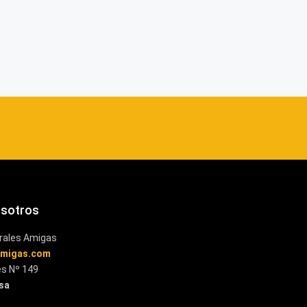
osotros
rales Amigas
amigas.com
es Nº 149
esa