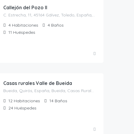
Callejón del Pozo II
C. Estrecha, 11, 45164 Gálvez, Toledo, España, Gálvez, Casas rurales en Toledo, España
4
Habitaciones
4
Baños
11
Huéspedes
125.00
€
/noche
Casas rurales Valle de Bueida
Bueida, Quirós, España, Bueida, Casas Rurales en Asturias, España
12
Habitaciones
14
Baños
24
Huéspedes