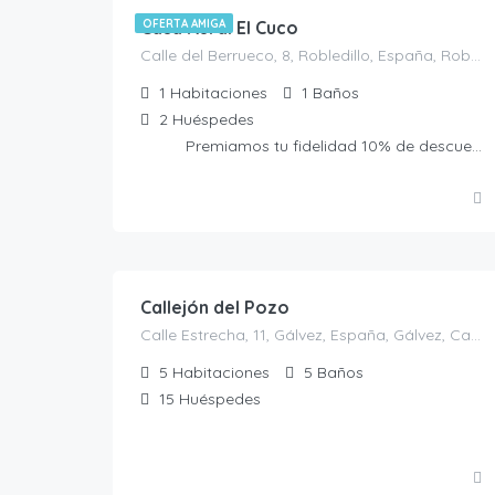
Casa Rural El Cuco
OFERTA AMIGA
Calle del Berrueco, 8, Robledillo, España, Robledillo, Casas Rurales en Ávila, España
1
Habitaciones
1
Baños
2
Huéspedes
Premiamos tu fidelidad 10% de descuento presentando la Tarjeta Amiga. No acumulable a otras ofertas
30.00
€
/€/persona
Callejón del Pozo
Calle Estrecha, 11, Gálvez, España, Gálvez, Casas rurales en Toledo, España
5
Habitaciones
5
Baños
15
Huéspedes