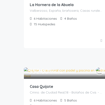
La Hornera de la Abuela
Valberzoso, España, brañosera, Casas rurales en Palencia, España
6
Habitaciones
4
Baños
15
Huéspedes
552.00
€
/Noche
Casa Quijote
Cmno. de Ciudad Real,18 - Bolaños de Cva. - Ciudad Real, Bolaños de Calatrava, Casas rurales en Ciudad Real, España
6
Habitaciones
5
Baños