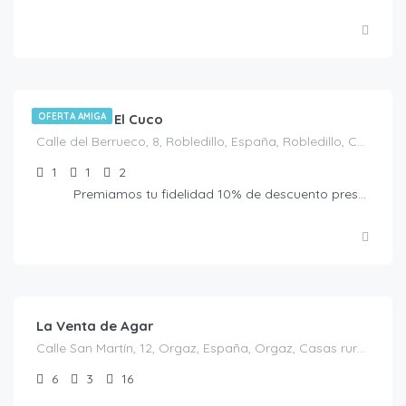
€
80.00
/Noche
Casa Rural El Cuco
OFERTA AMIGA
Calle del Berrueco, 8, Robledillo, España, Robledillo, Casas Rurales en Ávila, España
1
1
2
Premiamos tu fidelidad 10% de descuento presentando la Tarjeta Amiga. No acumulable a otras ofertas
€
350.00
/por noche y minimo 10 personas
La Venta de Agar
Calle San Martín, 12, Orgaz, España, Orgaz, Casas rurales en Toledo, España
6
3
16