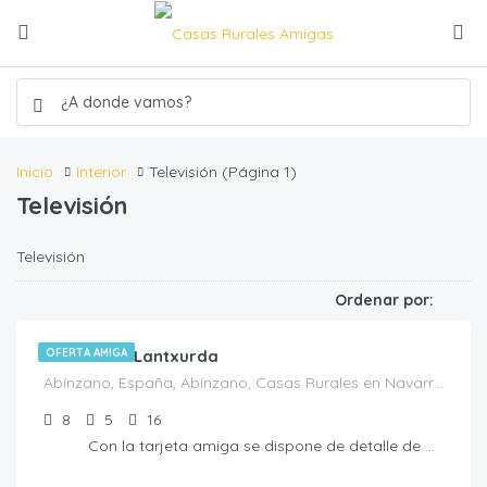
Inicio
Interior
Televisión
(Página 1)
Televisión
Televisión
€
450.00
/noche
Ordenar por:
Casa rural Lantxurda
OFERTA AMIGA
Abínzano, España, Abínzano, Casas Rurales en Navarra, España
8
5
16
Con la tarjeta amiga se dispone de detalle de bienvenida