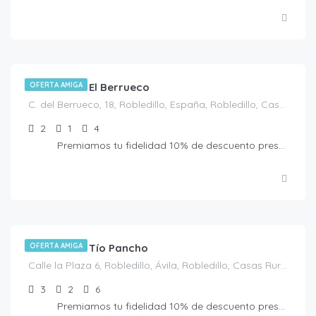
€
80.00
/Noche
Casa Rural El Berrueco
OFERTA AMIGA
C. del Berrueco, 18, Robledillo, España, Robledillo, Casas Rurales en Ávila, España
2
1
4
Premiamos tu fidelidad 10% de descuento presentando la Tarjeta Amiga. No acumulable a otras ofertas
€
95.00
/Noche
Casa Rural Tío Pancho
OFERTA AMIGA
Calle la Plaza 6, Robledillo, Ávila, Robledillo, Casas Rurales en Ávila, España
3
2
6
Premiamos tu fidelidad 10% de descuento presentando la Tarjeta Amiga. No acumulable a otras ofertas