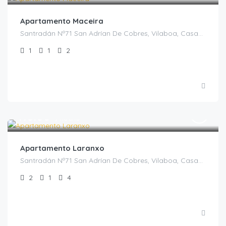
Apartamento Maceira
Santradán Nº71 San Adrían De Cobres, Vilaboa, Casas Rurales en Pontevedra, España
1
1
2
€
110.00
/noche
Apartamento Laranxo
Santradán Nº71 San Adrían De Cobres, Vilaboa, Casas Rurales en Pontevedra, España
2
1
4