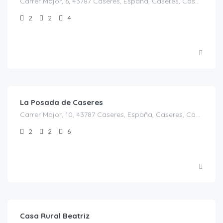
Carrer Major, 6, 43787 Caseres, España, Caseres, Casas Rurales en Tarragona, Cataluña, España
2
2
4
€
130.00
/Noche/ 4 pax
La Posada de Caseres
Carrer Major, 10, 43787 Caseres, España, Caseres, Casas Rurales en Tarragona, Cataluña, España
2
2
6
€
270.00
/por noche para 10 personas
Casa Rural Beatriz