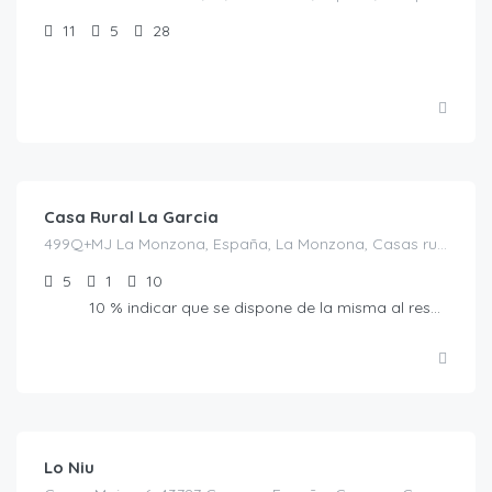
11
5
28
€
30.00
/persona/noche/casa completa (10p)
Casa Rural La Garcia
499Q+MJ La Monzona, España, La Monzona, Casas rurales en Castellón, España
5
1
10
10 % indicar que se dispone de la misma al reservar.
€
130.00
/Noche
Lo Niu