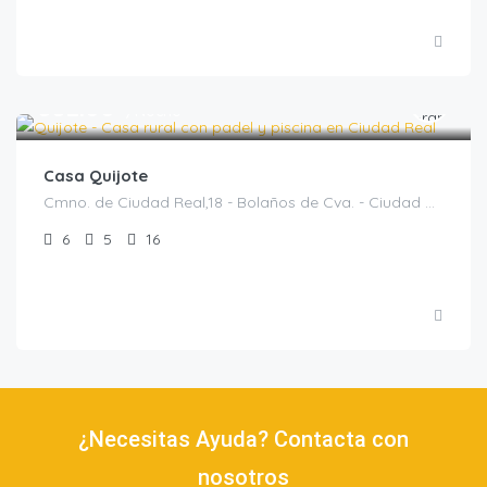
€
552.00
/Noche
Casa Quijote
Cmno. de Ciudad Real,18 - Bolaños de Cva. - Ciudad Real, Bolaños de Calatrava, Casas rurales en Ciudad Real, España
6
5
16
¿Necesitas Ayuda? Contacta con
nosotros