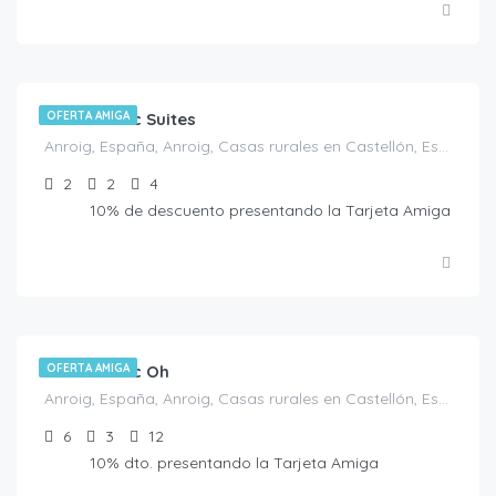
€
160.00
/noche
Casa Rustic Suites
OFERTA AMIGA
Anroig, España, Anroig, Casas rurales en Castellón, España
2
2
4
10% de descuento presentando la Tarjeta Amiga
€
440.00
/noche
Casa Rustic Oh
OFERTA AMIGA
Anroig, España, Anroig, Casas rurales en Castellón, España
6
3
12
10% dto. presentando la Tarjeta Amiga