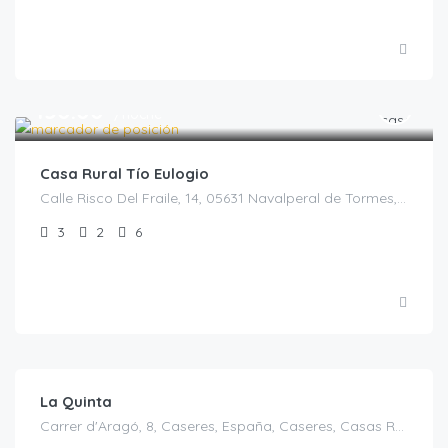
€
150.00
/noche
Casa Rural Tío Eulogio
Calle Risco Del Fraile, 14, 05631 Navalperal de Tormes, Ávila, España, Navalperal de Tormes, Castilla y León, España
3
2
6
€
130.00
/casa completa ocupacion 4 pax
La Quinta
Carrer d'Aragó, 8, Caseres, España, Caseres, Casas Rurales en Tarragona, España