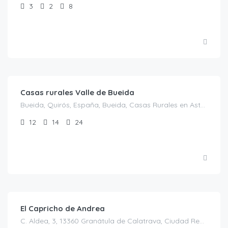
3
2
8
€
125.00
/noche
Casas rurales Valle de Bueida
Bueida, Quirós, España, Bueida, Casas Rurales en Asturias, España
12
14
24
€
200.00
/NOCHE
El Capricho de Andrea
C. Aldea, 3, 13360 Granátula de Calatrava, Ciudad Real, España, Granátula de Calatrava, Casas rurales en Ciudad Real, España