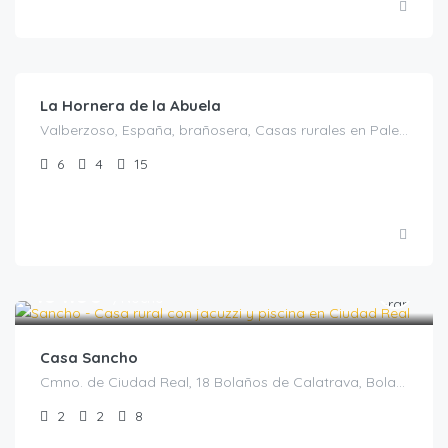
€
350.00
/Mínimo dos noches
La Hornera de la Abuela
Valberzoso, España, brañosera, Casas rurales en Palencia, España
6
4
15
€
184.00
/Noche
Casa Sancho
Cmno. de Ciudad Real, 18 Bolaños de Calatrava, Bolaños de Calatrava, Casas rurales en Ciudad Real, España
2
2
8