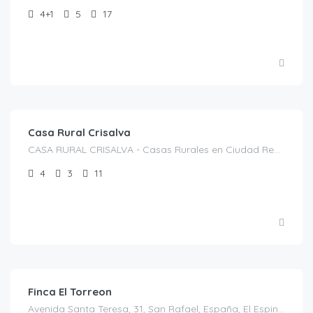
4+1
5
17
€
200.00
/Noche
Casa Rural Crisalva
CASA RURAL CRISALVA - Casas Rurales en Ciudad Real, Calle Duque de la Victoria, 35, C. Aldea, 1, 13360 Granátula de Calatrava, Ciudad Real, España, Granátula de Calatrava, Casas rurales en Ciudad Real, Castilla-La Mancha, España
4
3
11
€
700.00
/noche
Finca El Torreon
Avenida Santa Teresa, 31, San Rafael, España, El Espinar, Casas rurales en Segovia, Castilla y León, España