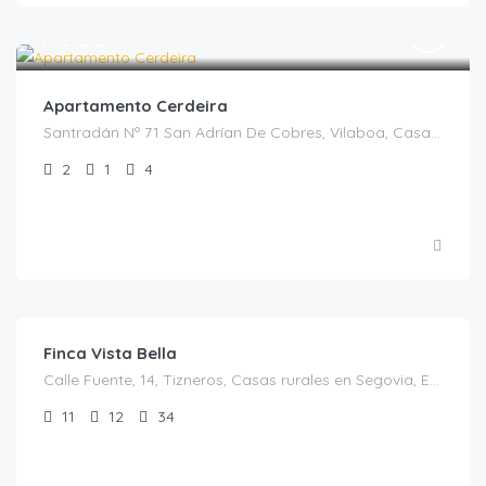
€
110.00
/noche
Apartamento Cerdeira
Santradán Nº 71 San Adrían De Cobres, Vilaboa, Casas Rurales en Pontevedra, España
2
1
4
€
1,200.00
/El precio es para 28 personas
Finca Vista Bella
Calle Fuente, 14, Tizneros, Casas rurales en Segovia, España
11
12
34