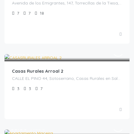
Avenida de los Emigrantes, 147, Torrecillas de la Tiesa, España, Torrecillas de la Tiesa, Casas rurales en Cáceres, Extremadura, España
7
7
18
€
168.00
/noche
Casas Rurales Arroal 2
CALLE EL PINO 44, Sotoserrano, Casas Rurales en Salamanca, España
3
3
7
€
85.00
/noche