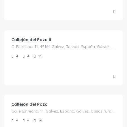
€
30.00
/persona/noche
Callejón del Pozo II
C. Estrecha, 11, 45164 Gálvez, Toledo, España, Gálvez, Casas rurales en Toledo, España
4
4
11
€
30.00
/€/persona
Callejón del Pozo
Calle Estrecha, 11, Gálvez, España, Gálvez, Casas rurales en Toledo, España
5
5
15