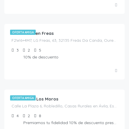
€
30.00
/noche
Casa Carmen Freas
OFERTA AMIGA
F2W6+4M7, LG Freas, 63, 32135 Freás Da Canda, Ourense, España, Piñor, Casas rurales en Ourense, España
3
2
5
10% de descuento
€
115.00
/Noche
Casa Rural Los Moros
OFERTA AMIGA
Calle La Plaza 6, Robledillo, Casas Rurales en Ávila, España
4
2
8
Premiamos tu fidelidad 10% de descuento presentando la Tarjeta Amiga. No acumulable a otras ofertas