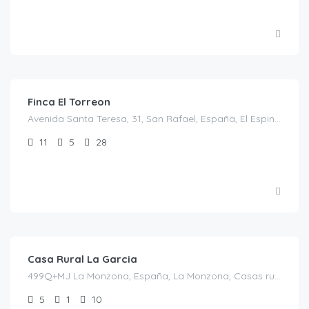
€
700.00
/noche
Finca El Torreon
Avenida Santa Teresa, 31, San Rafael, España, El Espinar, Casas rurales en Segovia, Castilla y León, España
11
5
28
€
30.00
/persona/noche/casa completa (10p)
Casa Rural La Garcia
499Q+MJ La Monzona, España, La Monzona, Casas rurales en Castellón, España
5
1
10