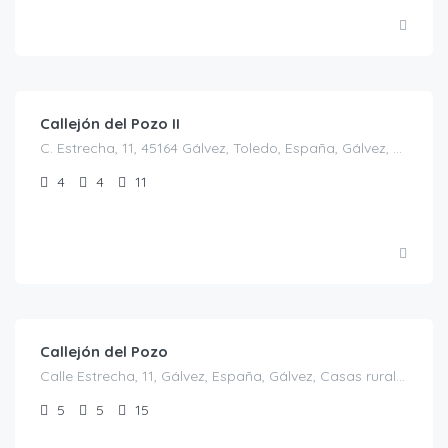
€
30.00
/persona/noche
Callejón del Pozo II
C. Estrecha, 11, 45164 Gálvez, Toledo, España, Gálvez, Casas rurales en Toledo, España
4
4
11
€
30.00
/€/persona
Callejón del Pozo
Calle Estrecha, 11, Gálvez, España, Gálvez, Casas rurales en Toledo, España
5
5
15