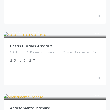
€
168.00
/noche
Casas Rurales Arroal 2
CALLE EL PINO 44, Sotoserrano, Casas Rurales en Salamanca, España
3
3
7
€
85.00
/noche
Apartamento Maceira