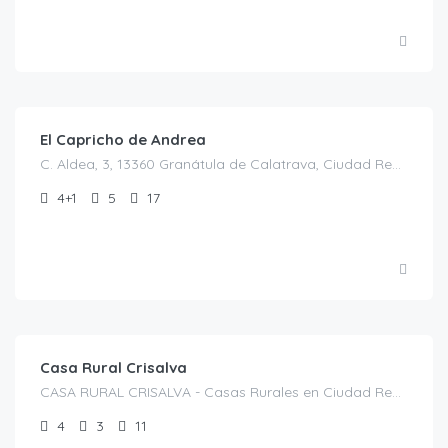
€
200.00
/NOCHE
El Capricho de Andrea
C. Aldea, 3, 13360 Granátula de Calatrava, Ciudad Real, España, Granátula de Calatrava, Casas rurales en Ciudad Real, España
4+1
5
17
€
200.00
/Noche
Casa Rural Crisalva
CASA RURAL CRISALVA - Casas Rurales en Ciudad Real, Calle Duque de la Victoria, 35, C. Aldea, 1, 13360 Granátula de Calatrava, Ciudad Real, España, Granátula de Calatrava, Casas rurales en Ciudad Real, Castilla-La Mancha, España
4
3
11