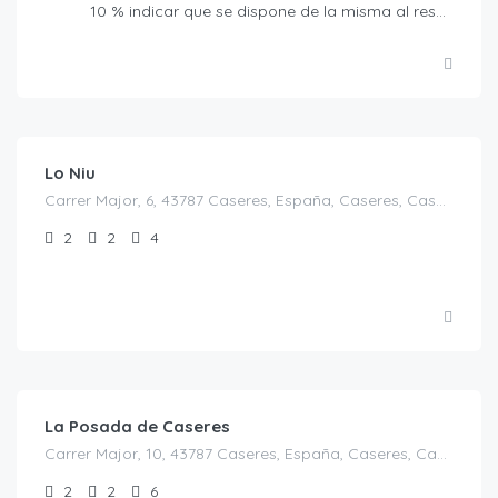
10 % indicar que se dispone de la misma al reservar.
€
130.00
/Noche
Lo Niu
Carrer Major, 6, 43787 Caseres, España, Caseres, Casas Rurales en Tarragona, Cataluña, España
2
2
4
€
130.00
/Noche/ 4 pax
La Posada de Caseres
Carrer Major, 10, 43787 Caseres, España, Caseres, Casas Rurales en Tarragona, Cataluña, España
2
2
6