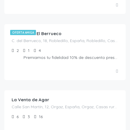
€
80.00
/Noche
Casa Rural El Berrueco
OFERTA AMIGA
C. del Berrueco, 18, Robledillo, España, Robledillo, Casas Rurales en Ávila, España
2
1
4
Premiamos tu fidelidad 10% de descuento presentando la Tarjeta Amiga. No acumulable a otras ofertas
€
350.00
/por noche y minimo 10 personas
La Venta de Agar
Calle San Martín, 12, Orgaz, España, Orgaz, Casas rurales en Toledo, España
6
3
16