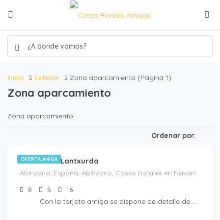
Inicio
Exterior
Zona aparcamiento
(Página 1)
Zona aparcamiento
Zona aparcamiento
€
450.00
/noche
Ordenar por:
Casa rural Lantxurda
OFERTA AMIGA
Abínzano, España, Abínzano, Casas Rurales en Navarra, España
8
5
16
Con la tarjeta amiga se dispone de detalle de bienvenida