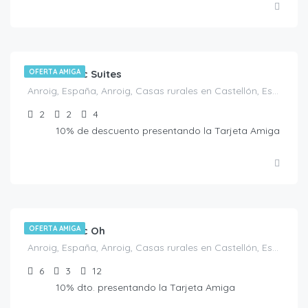
€
160.00
/noche
Casa Rustic Suites
OFERTA AMIGA
Anroig, España, Anroig, Casas rurales en Castellón, España
2
2
4
10% de descuento presentando la Tarjeta Amiga
€
440.00
/noche
Casa Rustic Oh
OFERTA AMIGA
Anroig, España, Anroig, Casas rurales en Castellón, España
6
3
12
10% dto. presentando la Tarjeta Amiga