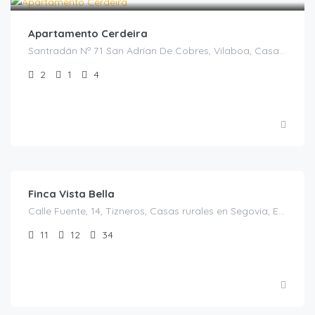
Apartamento Cerdeira
Santradán Nº 71 San Adrían De Cobres, Vilaboa, Casas Rurales en Pontevedra, España
2
1
4
€
1,200.00
/El precio es para 28 personas
Finca Vista Bella
Calle Fuente, 14, Tizneros, Casas rurales en Segovia, España
11
12
34
€
350.00
/Mínimo dos noches