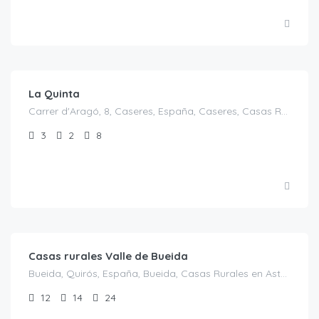
€
130.00
/casa completa ocupacion 4 pax
La Quinta
Carrer d'Aragó, 8, Caseres, España, Caseres, Casas Rurales en Tarragona, España
3
2
8
€
125.00
/noche
Casas rurales Valle de Bueida
Bueida, Quirós, España, Bueida, Casas Rurales en Asturias, España
12
14
24