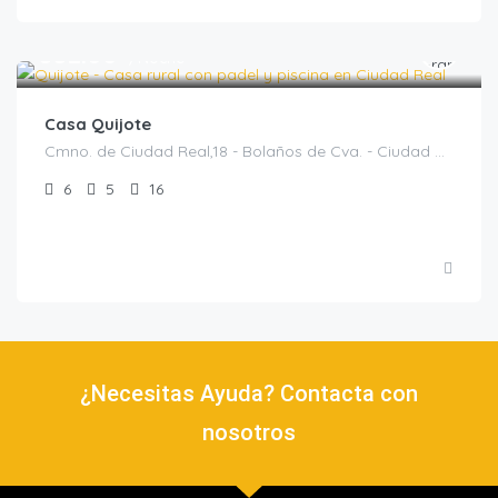
€
552.00
/Noche
Casa Quijote
Cmno. de Ciudad Real,18 - Bolaños de Cva. - Ciudad Real, Bolaños de Calatrava, Casas rurales en Ciudad Real, España
6
5
16
¿Necesitas Ayuda? Contacta con
nosotros