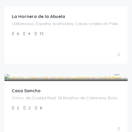
La Hornera de la Abuela
Valberzoso, España, brañosera, Casas rurales en Palencia, España
6
4
15
€
184.00
/Noche
Casa Sancho
Cmno. de Ciudad Real, 18 Bolaños de Calatrava, Bolaños de Calatrava, Casas rurales en Ciudad Real, España
2
2
8