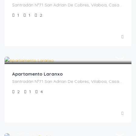
Santradán Nº71 San Adrían De Cobres, Vilaboa, Casas Rurales en Pontevedra, España
1
1
2
€
110.00
/noche
Apartamento Laranxo
Santradán Nº71 San Adrían De Cobres, Vilaboa, Casas Rurales en Pontevedra, España
2
1
4
€
110.00
/noche