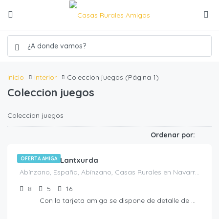
Inicio
Interior
Coleccion juegos
(Página 1)
Coleccion juegos
Coleccion juegos
€
450.00
/noche
Ordenar por:
Casa rural Lantxurda
OFERTA AMIGA
Abínzano, España, Abínzano, Casas Rurales en Navarra, España
8
5
16
Con la tarjeta amiga se dispone de detalle de bienvenida