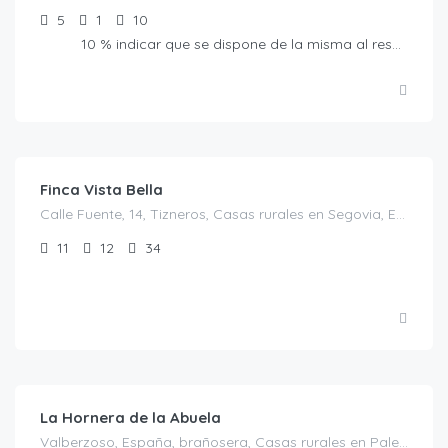
5
1
10
10 % indicar que se dispone de la misma al reservar.
€
1,200.00
/El precio es para 28 personas
Finca Vista Bella
Calle Fuente, 14, Tizneros, Casas rurales en Segovia, España
11
12
34
€
350.00
/Mínimo dos noches
La Hornera de la Abuela
Valberzoso, España, brañosera, Casas rurales en Palencia, España