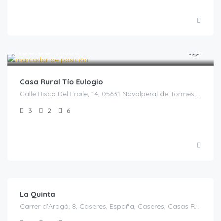
€
150.00
/noche
Casa Rural Tío Eulogio
Calle Risco Del Fraile, 14, 05631 Navalperal de Tormes, Ávila, España, Navalperal de Tormes, Castilla y León, España
3
2
6
€
130.00
/casa completa ocupacion 4 pax
La Quinta
Carrer d'Aragó, 8, Caseres, España, Caseres, Casas Rurales en Tarragona, España