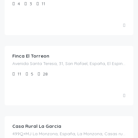
4
3
11
€
700.00
/noche
Finca El Torreon
Avenida Santa Teresa, 31, San Rafael, España, El Espinar, Casas rurales en Segovia, Castilla y León, España
11
5
28
€
30.00
/persona/noche/casa completa (10p)
Casa Rural La Garcia
499Q+MJ La Monzona, España, La Monzona, Casas rurales en Castellón, España