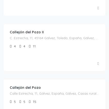
€
30.00
/persona/noche
Callejón del Pozo II
C. Estrecha, 11, 45164 Gálvez, Toledo, España, Gálvez, Casas rurales en Toledo, España
4
4
11
€
30.00
/€/persona
Callejón del Pozo
Calle Estrecha, 11, Gálvez, España, Gálvez, Casas rurales en Toledo, España
5
5
15