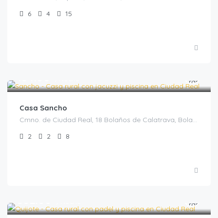
6
4
15
€
184.00
/Noche
Casa Sancho
Cmno. de Ciudad Real, 18 Bolaños de Calatrava, Bolaños de Calatrava, Casas rurales en Ciudad Real, España
2
2
8
€
552.00
/Noche