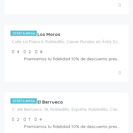
€
115.00
/Noche
Casa Rural Los Moros
OFERTA AMIGA
Calle La Plaza 6, Robledillo, Casas Rurales en Ávila, España
4
2
8
Premiamos tu fidelidad 10% de descuento presentando la Tarjeta Amiga. No acumulable a otras ofertas
€
80.00
/Noche
Casa Rural El Berrueco
OFERTA AMIGA
C. del Berrueco, 18, Robledillo, España, Robledillo, Casas Rurales en Ávila, España
2
1
4
Premiamos tu fidelidad 10% de descuento presentando la Tarjeta Amiga. No acumulable a otras ofertas