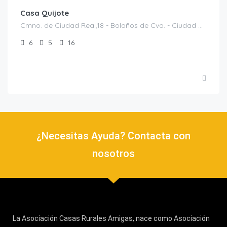
Casa Quijote
Cmno. de Ciudad Real,18 - Bolaños de Cva. - Ciudad Real, Bolaños de Calatrava, Casas rurales en Ciudad Real, España
6
5
16
¿Necesitas Ayuda? Contacta con
nosotros
La Asociación Casas Rurales Amigas, nace como Asociación