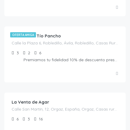
€
95.00
/Noche
Casa Rural Tío Pancho
OFERTA AMIGA
Calle la Plaza 6, Robledillo, Ávila, Robledillo, Casas Rurales en Ávila, España
3
2
6
Premiamos tu fidelidad 10% de descuento presentando la Tarjeta Amiga. No acumulable a otras ofertas
€
350.00
/por noche y minimo 10 personas
La Venta de Agar
Calle San Martín, 12, Orgaz, España, Orgaz, Casas rurales en Toledo, España
6
3
16