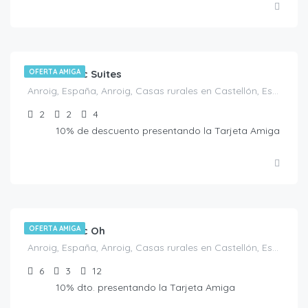
€
160.00
/noche
Casa Rustic Suites
OFERTA AMIGA
Anroig, España, Anroig, Casas rurales en Castellón, España
2
2
4
10% de descuento presentando la Tarjeta Amiga
€
440.00
/noche
Casa Rustic Oh
OFERTA AMIGA
Anroig, España, Anroig, Casas rurales en Castellón, España
6
3
12
10% dto. presentando la Tarjeta Amiga