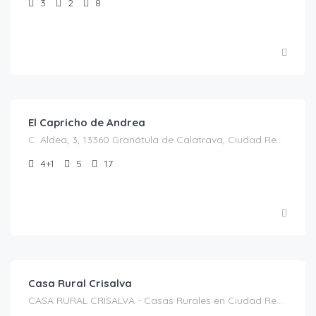
3
2
8
€
200.00
/NOCHE
El Capricho de Andrea
C. Aldea, 3, 13360 Granátula de Calatrava, Ciudad Real, España, Granátula de Calatrava, Casas rurales en Ciudad Real, España
4+1
5
17
€
200.00
/Noche
Casa Rural Crisalva
CASA RURAL CRISALVA - Casas Rurales en Ciudad Real, Calle Duque de la Victoria, 35, C. Aldea, 1, 13360 Granátula de Calatrava, Ciudad Real, España, Granátula de Calatrava, Casas rurales en Ciudad Real, Castilla-La Mancha, España