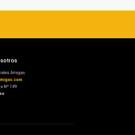
osotros
rales Amigas
amigas.com
es Nº 149
esa