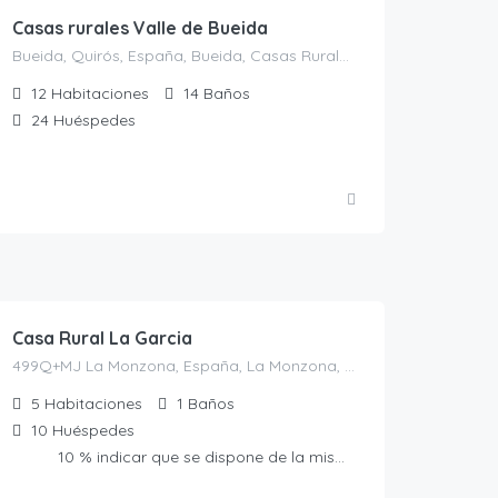
Casas rurales Valle de Bueida
Bueida, Quirós, España, Bueida, Casas Rurales en Asturias, España
12
Habitaciones
14
Baños
24
Huéspedes
30.00
€
/persona/noche/casa completa
(10p)
Casa Rural La Garcia
499Q+MJ La Monzona, España, La Monzona, Casas rurales en Castellón, España
5
Habitaciones
1
Baños
10
Huéspedes
10 % indicar que se dispone de la misma al reservar.