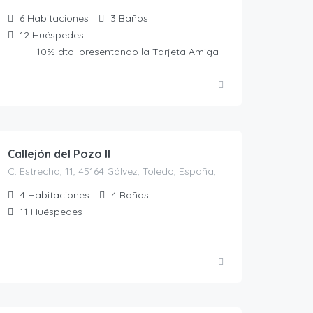
6
Habitaciones
3
Baños
12
Huéspedes
10% dto. presentando la Tarjeta Amiga
30.00
€
/persona/noche
Callejón del Pozo II
C. Estrecha, 11, 45164 Gálvez, Toledo, España, Gálvez, Casas rurales en Toledo, España
4
Habitaciones
4
Baños
11
Huéspedes
125.00
€
/noche