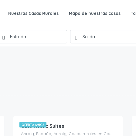
Nuestras Casas Rurales
Mapa de nuestras casas
Ta
160.00
€
/noche
Casa Rustic Suites
OFERTA AMIGA
Anroig, España, Anroig, Casas rurales en Castellón, España