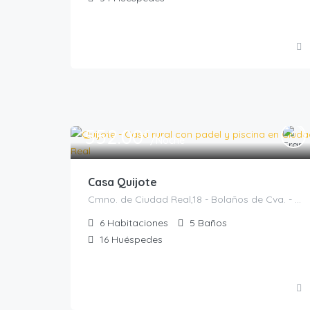
552.00
€
/Noche
Casa Quijote
Cmno. de Ciudad Real,18 - Bolaños de Cva. - Ciudad Real, Bolaños de Calatrava, Casas rurales en Ciudad Real, España
6
Habitaciones
5
Baños
16
Huéspedes