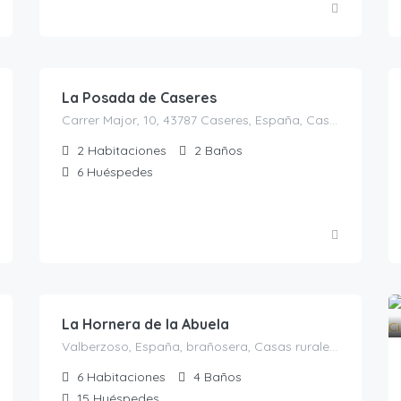
130.00
€
/Noche/ 4 pax
La Posada de Caseres
Carrer Major, 10, 43787 Caseres, España, Caseres, Casas Rurales en Tarragona, Cataluña, España
2
Habitaciones
2
Baños
6
Huéspedes
350.00
€
/Mínimo dos noches
La Hornera de la Abuela
Valberzoso, España, brañosera, Casas rurales en Palencia, España
6
Habitaciones
4
Baños
15
Huéspedes