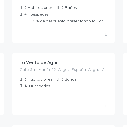
2
Habitaciones
2
Baños
4
Huéspedes
10% de descuento presentando la Tarjeta Amiga
350.00
€
/por noche y minimo 10 personas
La Venta de Agar
Calle San Martín, 12, Orgaz, España, Orgaz, Casas rurales en Toledo, España
6
Habitaciones
3
Baños
16
Huéspedes
130.00
€
/casa completa ocupacion 4 pax