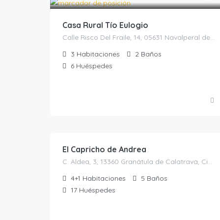
Casa Rural Tío Eulogio
Calle Risco Del Fraile, 14, 05631 Navalperal de Tormes, Ávila, España, Navalperal de Tormes, Castilla y León, España
3
Habitaciones
2
Baños
6
Huéspedes
200.00
€
/NOCHE
El Capricho de Andrea
C. Aldea, 3, 13360 Granátula de Calatrava, Ciudad Real, España, Granátula de Calatrava, Casas rurales en Ciudad Real, España
4+1
Habitaciones
5
Baños
17
Huéspedes