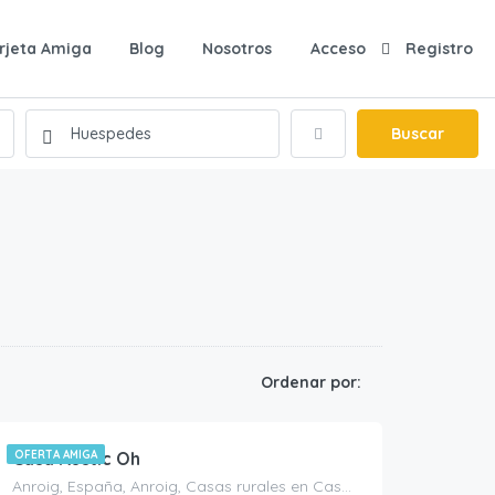
rjeta Amiga
Blog
Nosotros
Acceso
Registro
Buscar
440.00
€
Ordenar por:
/noche
Casa Rustic Oh
OFERTA AMIGA
Anroig, España, Anroig, Casas rurales en Castellón, España