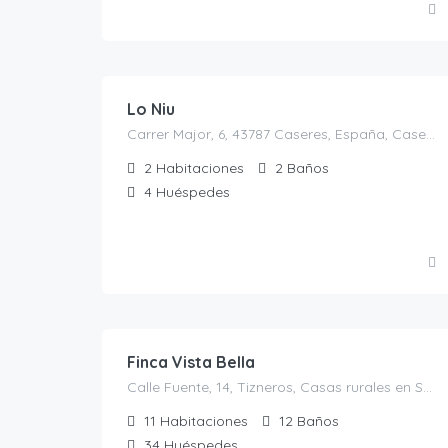
130.00
€
/Noche
Lo Niu
Carrer Major, 6, 43787 Caseres, España, Caseres, Casas Rurales en Tarragona, Cataluña, España
2
Habitaciones
2
Baños
4
Huéspedes
1,200.00
€
/El precio es para 28 personas
Finca Vista Bella
Calle Fuente, 14, Tizneros, Casas rurales en Segovia, España
11
Habitaciones
12
Baños
34
Huéspedes