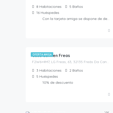
8
Habitaciones
5
Baños
16
Huéspedes
Con la tarjeta amiga se dispone de detalle de bienvenida
30.00
€
/noche
Casa Carmen Freas
OFERTA AMIGA
F2W6+4M7, LG Freas, 63, 32135 Freás Da Canda, Ourense, España, Piñor, Casas rurales en Ourense, España
3
Habitaciones
2
Baños
5
Huéspedes
10% de descuento
150.00
€
/noche