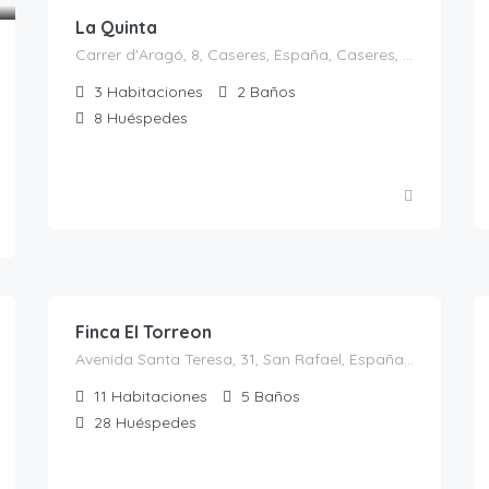
La Quinta
Carrer d'Aragó, 8, Caseres, España, Caseres, Casas Rurales en Tarragona, España
3
Habitaciones
2
Baños
8
Huéspedes
700.00
€
/noche
Finca El Torreon
Avenida Santa Teresa, 31, San Rafael, España, El Espinar, Casas rurales en Segovia, Castilla y León, España
11
Habitaciones
5
Baños
28
Huéspedes