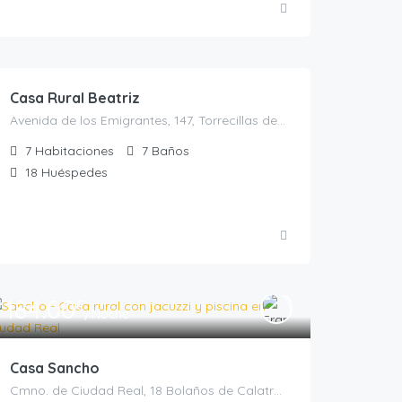
270.00
€
/por noche para 10 personas
Casa Rural Beatriz
Avenida de los Emigrantes, 147, Torrecillas de la Tiesa, España, Torrecillas de la Tiesa, Casas rurales en Cáceres, Extremadura, España
7
Habitaciones
7
Baños
18
Huéspedes
184.00
€
/Noche
Casa Sancho
Cmno. de Ciudad Real, 18 Bolaños de Calatrava, Bolaños de Calatrava, Casas rurales en Ciudad Real, España