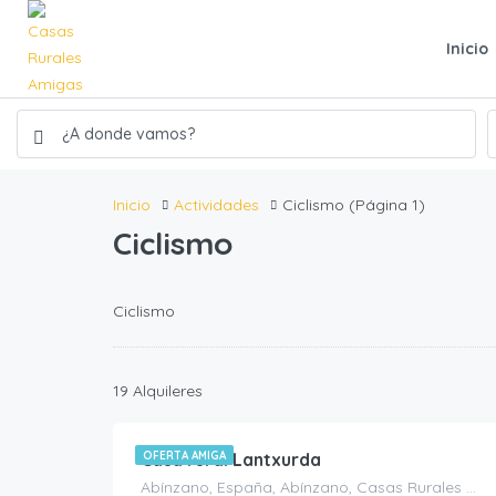
Inicio
Inicio
Actividades
Ciclismo
(Página 1)
Ciclismo
Ciclismo
450.00
€
19 Alquileres
/noche
Casa rural Lantxurda
OFERTA AMIGA
Abínzano, España, Abínzano, Casas Rurales en Navarra, España