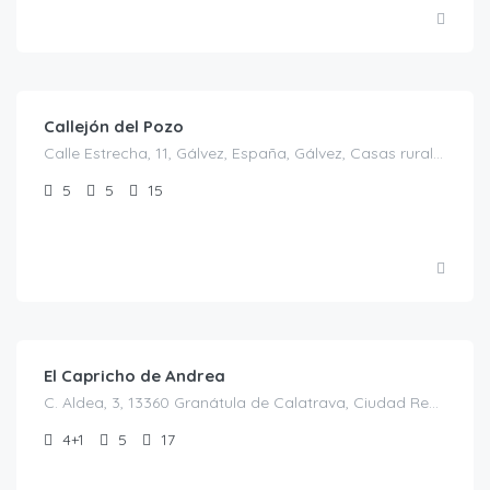
€
30.00
/€/persona
Callejón del Pozo
Calle Estrecha, 11, Gálvez, España, Gálvez, Casas rurales en Toledo, España
5
5
15
€
200.00
/NOCHE
El Capricho de Andrea
C. Aldea, 3, 13360 Granátula de Calatrava, Ciudad Real, España, Granátula de Calatrava, Casas rurales en Ciudad Real, España
4+1
5
17