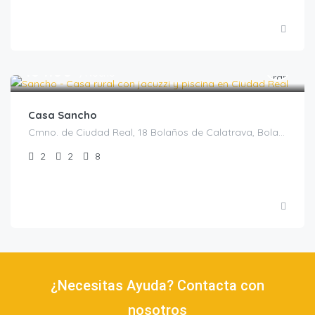
€
184.00
/Noche
Casa Sancho
Cmno. de Ciudad Real, 18 Bolaños de Calatrava, Bolaños de Calatrava, Casas rurales en Ciudad Real, España
2
2
8
¿Necesitas Ayuda? Contacta con
nosotros