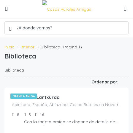
Inicio
Interior
Biblioteca
(Página 1)
Biblioteca
Biblioteca
€
450.00
/noche
Ordenar por:
Casa rural Lantxurda
OFERTA AMIGA
Abínzano, España, Abínzano, Casas Rurales en Navarra, España
8
5
16
Con la tarjeta amiga se dispone de detalle de bienvenida