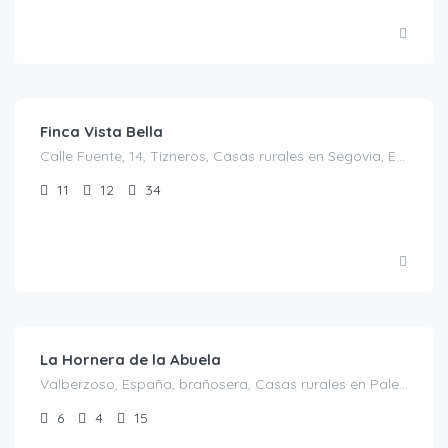
€
1,200.00
/El precio es para 28 personas
Finca Vista Bella
Calle Fuente, 14, Tizneros, Casas rurales en Segovia, España
11
12
34
€
350.00
/Mínimo dos noches
La Hornera de la Abuela
Valberzoso, España, brañosera, Casas rurales en Palencia, España
6
4
15