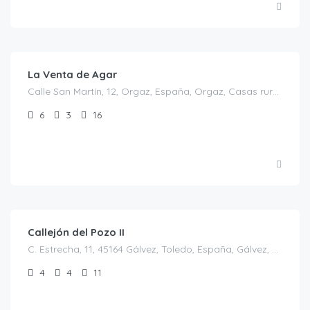
€
350.00
/por noche y minimo 10 personas
La Venta de Agar
Calle San Martín, 12, Orgaz, España, Orgaz, Casas rurales en Toledo, España
6
3
16
€
30.00
/persona/noche
Callejón del Pozo II
C. Estrecha, 11, 45164 Gálvez, Toledo, España, Gálvez, Casas rurales en Toledo, España
4
4
11