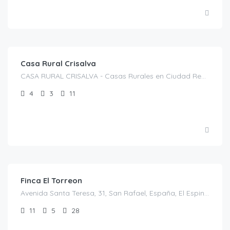
€
200.00
/Noche
Casa Rural Crisalva
CASA RURAL CRISALVA - Casas Rurales en Ciudad Real, Calle Duque de la Victoria, 35, C. Aldea, 1, 13360 Granátula de Calatrava, Ciudad Real, España, Granátula de Calatrava, Casas rurales en Ciudad Real, Castilla-La Mancha, España
4
3
11
€
700.00
/noche
Finca El Torreon
Avenida Santa Teresa, 31, San Rafael, España, El Espinar, Casas rurales en Segovia, Castilla y León, España
11
5
28