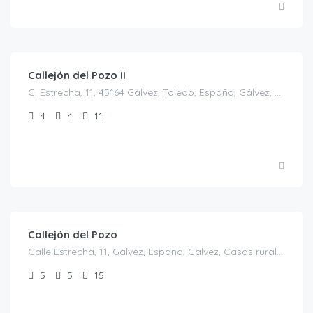
€
30.00
/persona/noche
Callejón del Pozo II
C. Estrecha, 11, 45164 Gálvez, Toledo, España, Gálvez, Casas rurales en Toledo, España
4
4
11
€
30.00
/€/persona
Callejón del Pozo
Calle Estrecha, 11, Gálvez, España, Gálvez, Casas rurales en Toledo, España
5
5
15