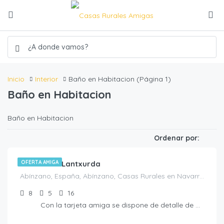
Inicio
Interior
Baño en Habitacion
(Página 1)
Baño en Habitacion
Baño en Habitacion
€
450.00
/noche
Ordenar por:
Casa rural Lantxurda
OFERTA AMIGA
Abínzano, España, Abínzano, Casas Rurales en Navarra, España
8
5
16
Con la tarjeta amiga se dispone de detalle de bienvenida