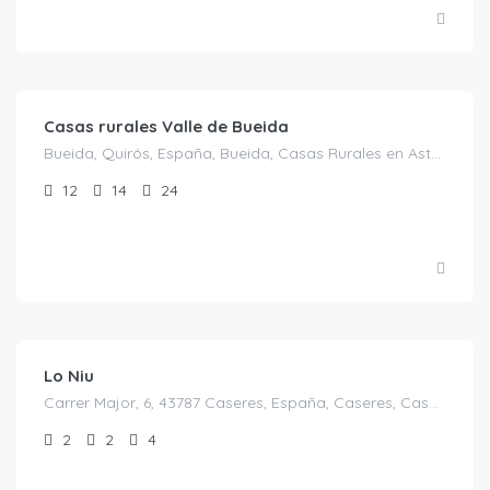
€
125.00
/noche
Casas rurales Valle de Bueida
Bueida, Quirós, España, Bueida, Casas Rurales en Asturias, España
12
14
24
€
130.00
/Noche
Lo Niu
Carrer Major, 6, 43787 Caseres, España, Caseres, Casas Rurales en Tarragona, Cataluña, España
2
2
4