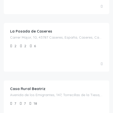
€
130.00
/Noche/ 4 pax
La Posada de Caseres
Carrer Major, 10, 43787 Caseres, España, Caseres, Casas Rurales en Tarragona, Cataluña, España
2
2
6
€
270.00
/por noche para 10 personas
Casa Rural Beatriz
Avenida de los Emigrantes, 147, Torrecillas de la Tiesa, España, Torrecillas de la Tiesa, Casas rurales en Cáceres, Extremadura, España
7
7
18