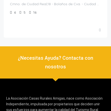
Cmno. de Ciudad Real,18 - Bolaños de Cva. - Ciudad Real, Bolaños de Calatrava, Casas rurales en Ciudad Real, España
6
5
16
¿Necesitas Ayuda? Contacta con
nosotros
La Asociación Casas Rurales Amigas, nace como Asociación
Independiente, impulsada por propietarios que deciden unir
sus esfuerzos para aumentar la calidad del Turismo Rural.