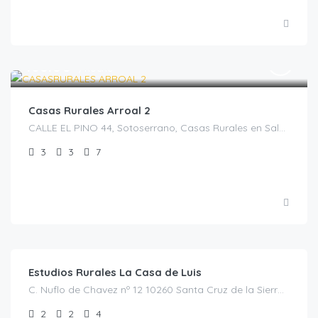
€
168.00
/noche
Casas Rurales Arroal 2
CALLE EL PINO 44, Sotoserrano, Casas Rurales en Salamanca, España
3
3
7
€
110.00
/noche
Estudios Rurales La Casa de Luis
C. Nuflo de Chavez nº 12 10260 Santa Cruz de la Sierra, Cáceres, España, Santa Cruz de la Sierra, Casas rurales en Cáceres, España
2
2
4