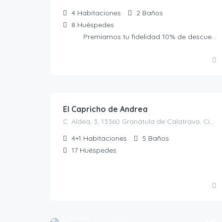
4
Habitaciones
2
Baños
8
Huéspedes
Premiamos tu fidelidad 10% de descuento presentando la Tarjeta Amiga. No acumulable a otras ofertas
200.00
€
/NOCHE
El Capricho de Andrea
C. Aldea, 3, 13360 Granátula de Calatrava, Ciudad Real, España, Granátula de Calatrava, Casas rurales en Ciudad Real, España
4+1
Habitaciones
5
Baños
17
Huéspedes
168.00
€
/noche