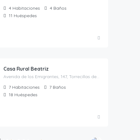
4
Habitaciones
4
Baños
11
Huéspedes
270.00
€
/por noche para 10 personas
Casa Rural Beatriz
Avenida de los Emigrantes, 147, Torrecillas de la Tiesa, España, Torrecillas de la Tiesa, Casas rurales en Cáceres, Extremadura, España
7
Habitaciones
7
Baños
18
Huéspedes