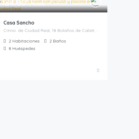
184.00
€
/Noche
Casa Sancho
Cmno. de Ciudad Real, 18 Bolaños de Calatrava, Bolaños de Calatrava, Casas rurales en Ciudad Real, España
2
Habitaciones
2
Baños
8
Huéspedes