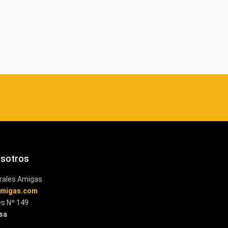
osotros
rales Amigas
amigas.com
es Nº 149
esa