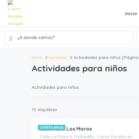
Inicio
Inicio
Servicios
Actividades para niños
(Página 
Actividades para niños
Actividades para niños
115.00
€
10 Alquileres
/Noche
Casa Rural Los Moros
OFERTA AMIGA
Calle La Plaza 6, Robledillo, Casas Rurales en Ávila, España