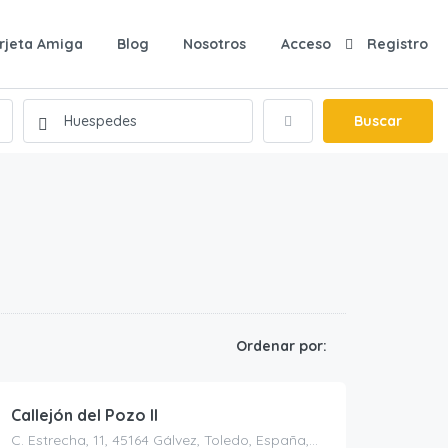
rjeta Amiga
Blog
Nosotros
Acceso
Registro
Buscar
30.00
€
Ordenar por:
/persona/noche
Callejón del Pozo II
C. Estrecha, 11, 45164 Gálvez, Toledo, España, Gálvez, Casas rurales en Toledo, España