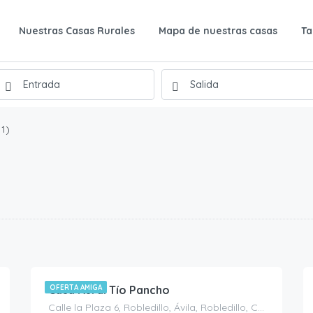
Nuestras Casas Rurales
Mapa de nuestras casas
Ta
1)
95.00
€
/Noche
Casa Rural Tío Pancho
OFERTA AMIGA
Calle la Plaza 6, Robledillo, Ávila, Robledillo, Casas Rurales en Ávila, España