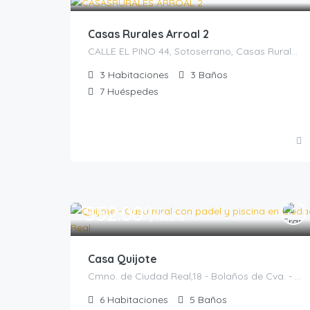
Casas Rurales Arroal 2
CALLE EL PINO 44, Sotoserrano, Casas Rurales en Salamanca, España
3
Habitaciones
3
Baños
7
Huéspedes
552.00
€
/Noche
Casa Quijote
Cmno. de Ciudad Real,18 - Bolaños de Cva. - Ciudad Real, Bolaños de Calatrava, Casas rurales en Ciudad Real, España
6
Habitaciones
5
Baños