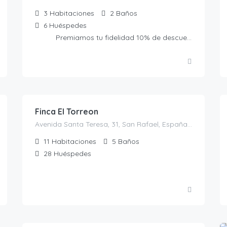
3
Habitaciones
2
Baños
6
Huéspedes
Premiamos tu fidelidad 10% de descuento presentando la Tarjeta Amiga. No acumulable a otras ofertas
700.00
€
/noche
Finca El Torreon
Avenida Santa Teresa, 31, San Rafael, España, El Espinar, Casas rurales en Segovia, Castilla y León, España
11
Habitaciones
5
Baños
28
Huéspedes
1,200.00
€
/El precio es para 28 personas